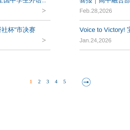
喜报 | 宝山世外高中部17名学子在“外研社杯”全国中学生外语素养大赛中荣获省级及以上奖项，3人...
>
Feb.28,2026
研社杯”市决赛
>
Jan.24,2026
1
2
3
4
5