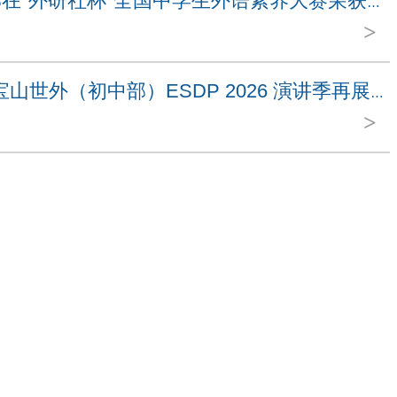
喜报｜高中融合部在"外研社杯"全国中学生外语素养大赛荣获佳绩
>
Voice to Victory! 宝山世外（初中部）ESDP 2026 演讲季再展锋芒
>