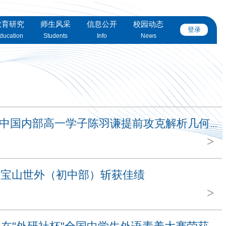
教育研究
师生风采
信息公开
校园动态
登录
ducation
Students
Info
News
喜报 | 宝山世外高中国内部高一学子陈羽谦提前攻克解析几何，勇夺上海市高二数学竞赛二等奖！曹...
>
作季宝山世外（初中部）斩获佳绩
>