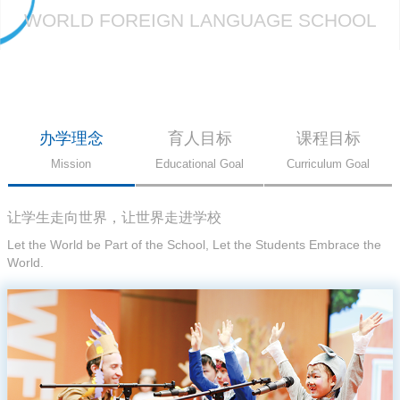
WORLD FOREIGN LANGUAGE SCHOOL
办学理念
育人目标
课程目标
Mission
Educational Goal
Curriculum Goal
让学生走向世界，让世界走进学校
Let the World be Part of the School, Let the Students Embrace the
World.