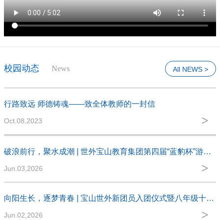
校园动态
News
All NEWS >
行路致远 师德铸魂——致全体教师的一封信
>
Oct.08,2023
M
破浪前行，聚水成潮 | 世外宝山教育集团第四届“蓝豹杯”游泳联赛
>
Jun.03,2026
M
向阳生长，逐梦青春 | 宝山世外新团员入团仪式暨八年级十四岁集体生日圆满落幕
>
Jun.02,2026
M